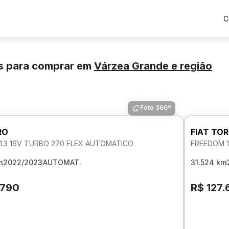
C
s para comprar
em
Várzea Grande
e região
Foto 360º
RO
FIAT TO
1.3 16V TURBO 270 FLEX AUTOMATICO
FREEDOM 1
m
2022/2023
AUTOMAT.
31.524 km
.790
R$ 127.