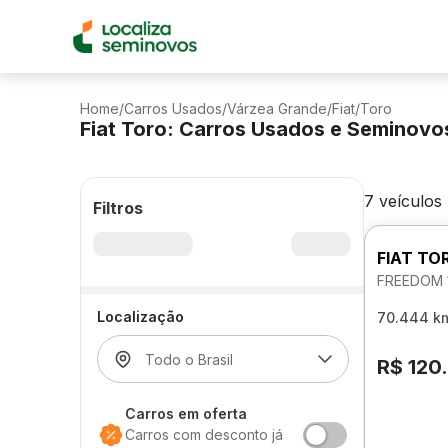
Home
/
Carros Usados
/
Várzea Grande
/
Fiat
/
Toro
Fiat Toro: Carros Usados e Seminovo
7 veículos
Filtros
FIAT TO
FREEDOM 
Localização
70.444 k
R$ 120
Carros em oferta
Carros com desconto já