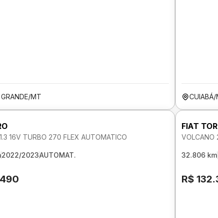
 GRANDE/MT
CUIABÁ
RO
FIAT TO
1.3 16V TURBO 270 FLEX AUTOMATICO
VOLCANO 2
m
2022/2023
AUTOMAT.
32.806 km
.490
R$ 132