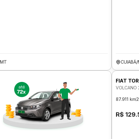
/MT
CUIABÁ
FIAT TO
VOLCANO 2
87.911 km
2
R$ 129