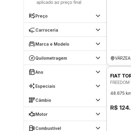
aplicado ao preço final
Preço
Carroceria
Marca e Modelo
Quilometragem
VÁRZEA
Ano
FIAT TO
FREEDOM 
Especiais
48.675 k
Câmbio
R$ 124
Motor
Combustível