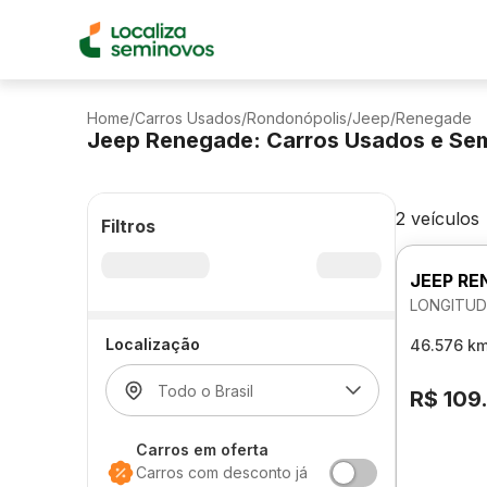
Home
/
Carros Usados
/
Rondonópolis
/
Jeep
/
Renegade
Jeep Renegade: Carros Usados e Se
2 veículos
Filtros
JEEP RE
LONGITUD
Localização
46.576 k
R$ 109
Carros em oferta
Carros com desconto já