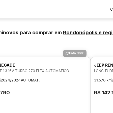
C
minovos para comprar
em
Rondonópolis
e reg
Foto 360º
NEGADE
JEEP RE
E 1.3 16V TURBO 270 FLEX AUTOMATICO
LONGITUDE
m
2024/2024
AUTOMAT.
31.576 km
.790
R$ 142.