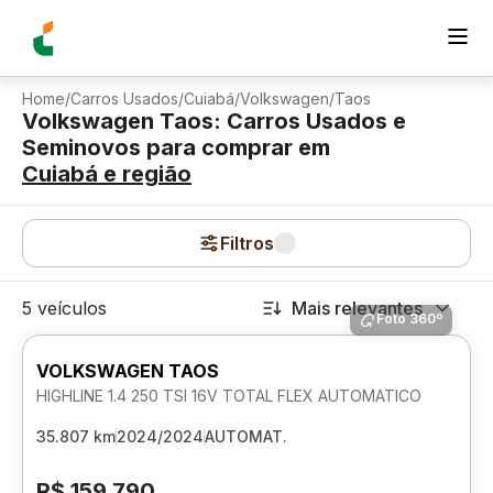
Home
/
Carros Usados
/
Cuiabá
/
Volkswagen
/
Taos
Volkswagen Taos: Carros Usados e
Seminovos para comprar
em
Cuiabá
e região
Filtros
5 veículos
Mais relevantes
Foto 360º
VOLKSWAGEN TAOS
HIGHLINE 1.4 250 TSI 16V TOTAL FLEX AUTOMATICO
35.807 km
2024/2024
AUTOMAT.
R$ 159.790