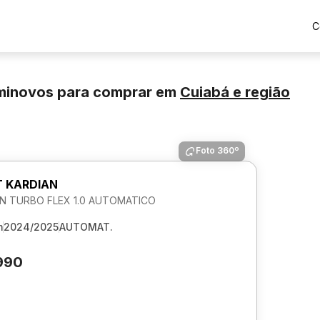
C
eminovos para comprar
em
Cuiabá
e região
Foto 360º
 KARDIAN
N TURBO FLEX 1.0 AUTOMATICO
m
2024/2025
AUTOMAT.
990