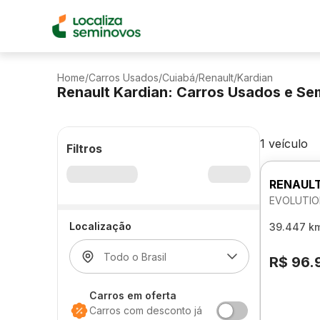
Home
/
Carros Usados
/
Cuiabá
/
Renault
/
Kardian
Renault Kardian: Carros Usados e S
1 veículo
Filtros
RENAULT
EVOLUTIO
Localização
39.447 k
R$ 96.
Carros em oferta
Carros com desconto já