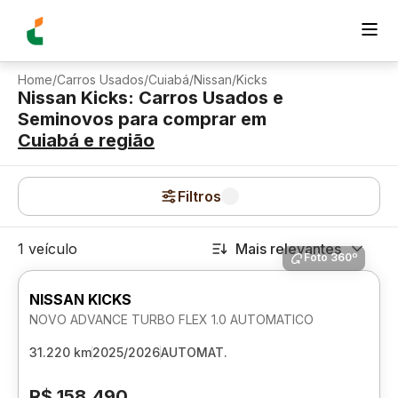
Home
/
Carros Usados
/
Cuiabá
/
Nissan
/
Kicks
Nissan Kicks: Carros Usados e
Seminovos para comprar
em
Cuiabá
e região
Filtros
1 veículo
Mais relevantes
Foto 360º
NISSAN KICKS
NOVO ADVANCE TURBO FLEX 1.0 AUTOMATICO
31.220 km
2025/2026
AUTOMAT.
R$ 158.490