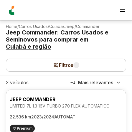
Home
/
Carros Usados
/
Cuiabá
/
Jeep
/
Commander
Jeep Commander: Carros Usados e
Seminovos para comprar
em
Cuiabá
e região
Filtros
3 veículos
Mais relevantes
JEEP COMMANDER
LIMITED 7L 1.3 16V TURBO 270 FLEX AUTOMATICO
22.536 km
2023/2024
AUTOMAT.
Premium