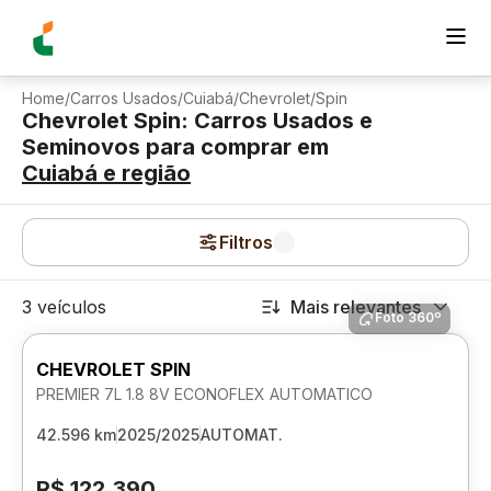
Home
/
Carros Usados
/
Cuiabá
/
Chevrolet
/
Spin
Chevrolet Spin: Carros Usados e
Seminovos para comprar
em
Cuiabá
e região
Filtros
3 veículos
Mais relevantes
Foto 360º
CHEVROLET SPIN
PREMIER 7L 1.8 8V ECONOFLEX AUTOMATICO
42.596 km
2025/2025
AUTOMAT.
R$ 122.390