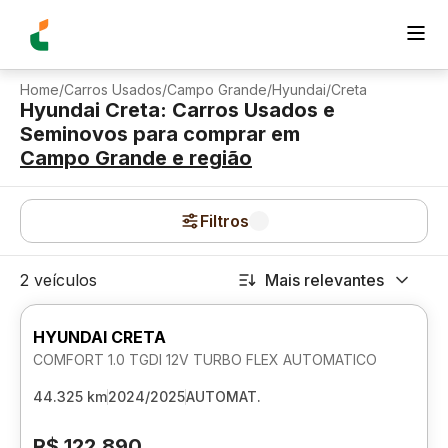
Home
/
Carros Usados
/
Campo Grande
/
Hyundai
/
Creta
Hyundai Creta: Carros Usados e
Seminovos para comprar
em
Campo Grande
e região
Filtros
2 veículos
Mais relevantes
HYUNDAI CRETA
COMFORT 1.0 TGDI 12V TURBO FLEX AUTOMATICO
44.325 km
2024/2025
AUTOMAT.
R$ 122.890