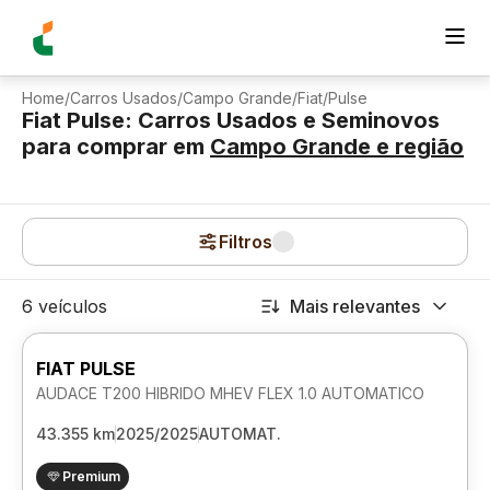
Home
/
Carros Usados
/
Campo Grande
/
Fiat
/
Pulse
Fiat Pulse: Carros Usados e Seminovos
para comprar
em
Campo Grande
e região
Filtros
6 veículos
Mais relevantes
FIAT PULSE
AUDACE T200 HIBRIDO MHEV FLEX 1.0 AUTOMATICO
43.355 km
2025/2025
AUTOMAT.
Premium