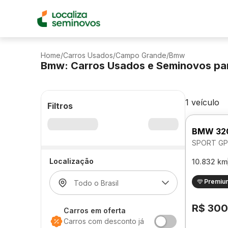
Home
/
Carros Usados
/
Campo Grande
/
Bmw
Bmw: Carros Usados e Seminovos pa
1 veículo
Filtros
BMW 32
SPORT GP
Localização
10.832 km
Premiu
R$ 300
Carros em oferta
Carros com desconto já