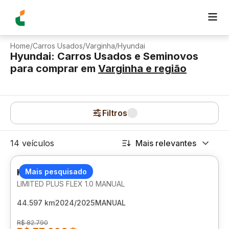
Home
/
Carros Usados
/
Varginha
/
Hyundai
Hyundai: Carros Usados e Seminovos
para comprar
em
Varginha
e região
Filtros
14 veículos
Mais relevantes
HYUNDAI HB20
Mais pesquisado
LIMITED PLUS FLEX 1.0 MANUAL
44.597 km
2024/2025
MANUAL
R$ 82.790