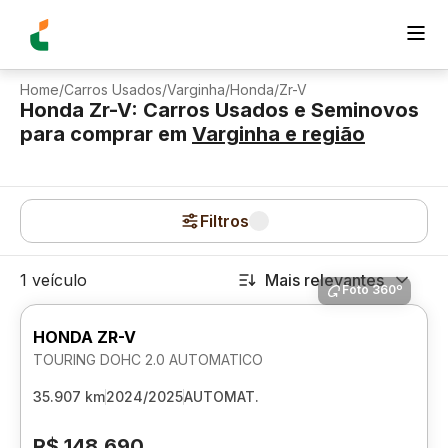
Home
/
Carros Usados
/
Varginha
/
Honda
/
Zr-V
Honda Zr-V: Carros Usados e Seminovos
para comprar
em
Varginha
e região
Filtros
1 veículo
Mais relevantes
Foto 360º
HONDA ZR-V
TOURING DOHC 2.0 AUTOMATICO
35.907 km
2024/2025
AUTOMAT.
R$ 148.690