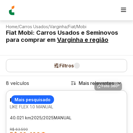
Home
/
Carros Usados
/
Varginha
/
Fiat
/
Mobi
Fiat Mobi: Carros Usados e Seminovos
para comprar
em
Varginha
e região
Filtros
8 veículos
Mais relevantes
Foto 360º
FIAT MOBI
Mais pesquisado
LIKE FLEX 1.0 MANUAL
40.021 km
2025/2025
MANUAL
R$ 63.590