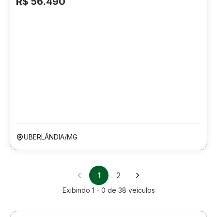
R$ 56.490
UBERLÂNDIA/MG
1
2
Exibindo
1 - 0
de
38
veículos