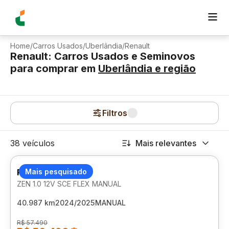
Home
/
Carros Usados
/
Uberlândia
/
Renault
Renault: Carros Usados e Seminovos
para comprar
em
Uberlândia
e região
Filtros
38 veículos
Mais relevantes
RENAULT KWID
Mais pesquisado
ZEN 1.0 12V SCE FLEX MANUAL
40.987 km
2024/2025
MANUAL
R$ 57.490