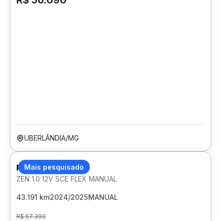
R$ 56.090
UBERLÂNDIA/MG
RENAULT KWID
Mais pesquisado
ZEN 1.0 12V SCE FLEX MANUAL
43.191 km
2024/2025
MANUAL
R$ 57.390