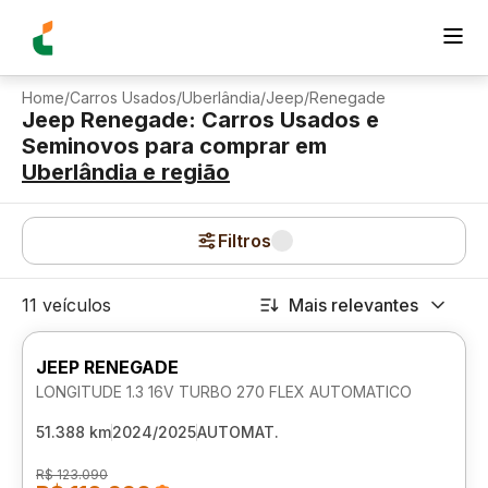
Home
/
Carros Usados
/
Uberlândia
/
Jeep
/
Renegade
Jeep Renegade: Carros Usados e
Seminovos para comprar
em
Uberlândia
e região
Filtros
11 veículos
Mais relevantes
JEEP RENEGADE
LONGITUDE 1.3 16V TURBO 270 FLEX AUTOMATICO
51.388 km
2024/2025
AUTOMAT.
R$ 123.090