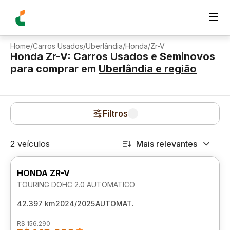
Home
/
Carros Usados
/
Uberlândia
/
Honda
/
Zr-V
Honda Zr-V: Carros Usados e Seminovos
para comprar
em
Uberlândia
e região
Filtros
2 veículos
Mais relevantes
HONDA ZR-V
TOURING DOHC 2.0 AUTOMATICO
42.397 km
2024/2025
AUTOMAT.
R$ 156.290