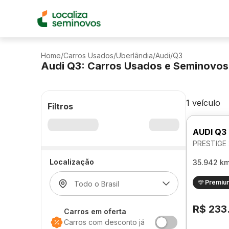
Home
/
Carros Usados
/
Uberlândia
/
Audi
/
Q3
Audi Q3: Carros Usados e Seminovos
1 veículo
Filtros
AUDI Q3
PRESTIGE
Localização
35.942 k
Premiu
R$ 233
Carros em oferta
Carros com desconto já