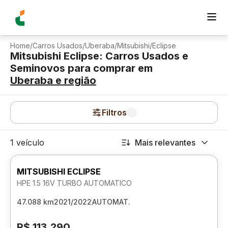
Home
/
Carros Usados
/
Uberaba
/
Mitsubishi
/
Eclipse
Mitsubishi Eclipse: Carros Usados e
Seminovos para comprar
em
Uberaba
e região
Filtros
1 veículo
Mais relevantes
MITSUBISHI ECLIPSE
HPE 1.5 16V TURBO AUTOMATICO
47.088 km
2021/2022
AUTOMAT.
R$ 113.290