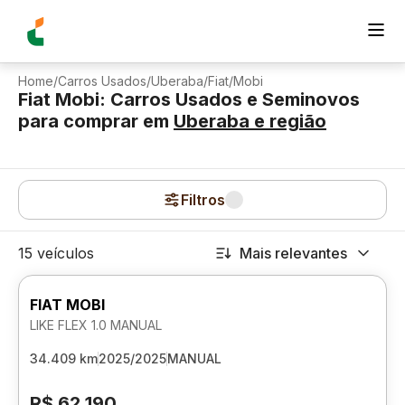
Home
/
Carros Usados
/
Uberaba
/
Fiat
/
Mobi
Fiat Mobi: Carros Usados e Seminovos
para comprar
em
Uberaba
e região
Filtros
15 veículos
Mais relevantes
FIAT MOBI
LIKE FLEX 1.0 MANUAL
34.409 km
2025/2025
MANUAL
R$ 62.190