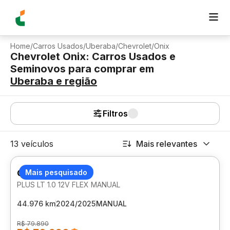
Home
/
Carros Usados
/
Uberaba
/
Chevrolet
/
Onix
Chevrolet Onix: Carros Usados e
Seminovos para comprar
em
Uberaba
e região
Filtros
13 veículos
Mais relevantes
CHEVROLET ONIX
Mais pesquisado
PLUS LT 1.0 12V FLEX MANUAL
44.976 km
2024/2025
MANUAL
R$ 79.890