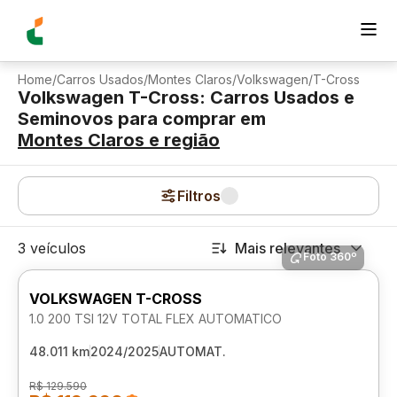
Home
/
Carros Usados
/
Montes Claros
/
Volkswagen
/
T-Cross
Volkswagen T-Cross: Carros Usados e
Seminovos para comprar
em
Montes Claros
e região
Filtros
3 veículos
Mais relevantes
Foto 360º
VOLKSWAGEN T-CROSS
1.0 200 TSI 12V TOTAL FLEX AUTOMATICO
48.011 km
2024/2025
AUTOMAT.
R$ 129.590