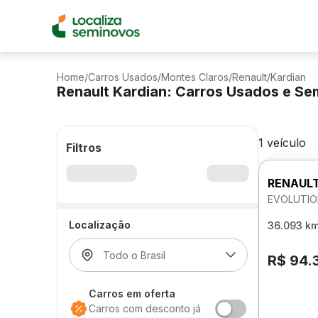
Home
/
Carros Usados
/
Montes Claros
/
Renault
/
Kardian
Renault Kardian: Carros Usados e S
1 veículo
Filtros
RENAULT
EVOLUTIO
Localização
36.093 k
R$ 94.
Carros em oferta
Carros com desconto já