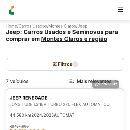
Home
/
Carros Usados
/
Montes Claros
/
Jeep
Jeep: Carros Usados e Seminovos para
comprar
em
Montes Claros
e região
Filtros
7 veículos
Mais relevantes
Foto 360º
JEEP RENEGADE
LONGITUDE 1.3 16V TURBO 270 FLEX AUTOMATICO
44.580 km
2024/2025
AUTOMAT.
R$ 124.890