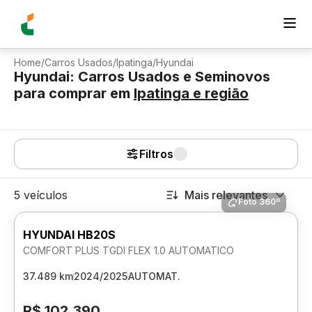
Home
/
Carros Usados
/
Ipatinga
/
Hyundai
Hyundai: Carros Usados e Seminovos
para comprar
em
Ipatinga
e região
Filtros
5 veículos
Mais relevantes
Foto 360º
HYUNDAI HB20S
COMFORT PLUS TGDI FLEX 1.0 AUTOMATICO
37.489 km
2024/2025
AUTOMAT.
R$ 102.390