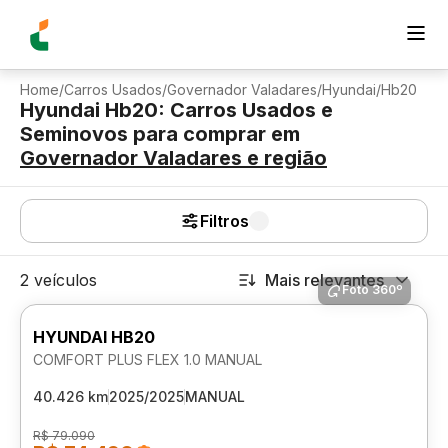
Home
/
Carros Usados
/
Governador Valadares
/
Hyundai
/
Hb20
Hyundai Hb20: Carros Usados e
Seminovos para comprar
em
Governador Valadares
e região
Filtros
2 veículos
Mais relevantes
Foto 360º
HYUNDAI HB20
COMFORT PLUS FLEX 1.0 MANUAL
40.426 km
2025/2025
MANUAL
R$ 79.090