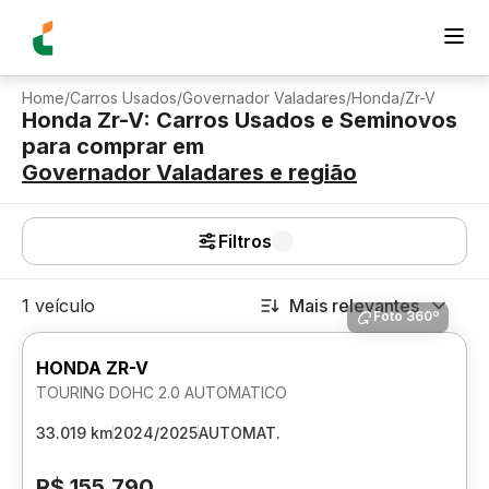
Home
/
Carros Usados
/
Governador Valadares
/
Honda
/
Zr-V
Honda Zr-V: Carros Usados e Seminovos
para comprar
em
Governador Valadares
e região
Filtros
1 veículo
Mais relevantes
Foto 360º
HONDA ZR-V
TOURING DOHC 2.0 AUTOMATICO
33.019 km
2024/2025
AUTOMAT.
R$ 155.790