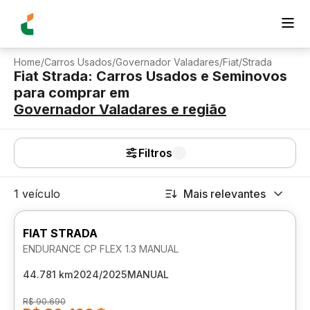
Home
/
Carros Usados
/
Governador Valadares
/
Fiat
/
Strada
Fiat Strada: Carros Usados e Seminovos
para comprar
em
Governador Valadares
e região
Filtros
1 veículo
Mais relevantes
FIAT STRADA
ENDURANCE CP FLEX 1.3 MANUAL
44.781 km
2024/2025
MANUAL
R$ 90.690