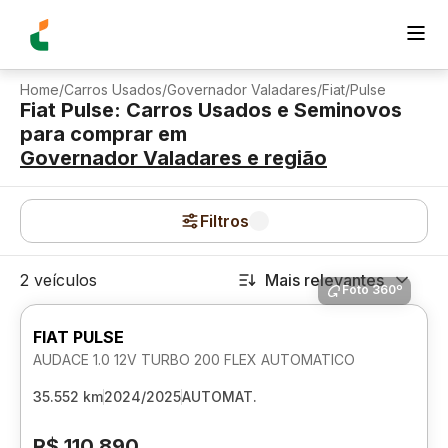
Home
/
Carros Usados
/
Governador Valadares
/
Fiat
/
Pulse
Fiat Pulse: Carros Usados e Seminovos
para comprar
em
Governador Valadares
e região
Filtros
2 veículos
Mais relevantes
Foto 360º
FIAT PULSE
AUDACE 1.0 12V TURBO 200 FLEX AUTOMATICO
35.552 km
2024/2025
AUTOMAT.
R$ 110.890