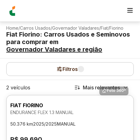
Home
/
Carros Usados
/
Governador Valadares
/
Fiat
/
Fiorino
Fiat Fiorino: Carros Usados e Seminovos
para comprar
em
Governador Valadares
e região
Filtros
2 veículos
Mais relevantes
Foto 360º
FIAT FIORINO
ENDURANCE FLEX 1.3 MANUAL
50.376 km
2025/2025
MANUAL
R$ 99.690