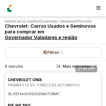
Home
/
Carros Usados
/
Governador Valadares
/
Chevrolet
Chevrolet: Carros Usados e Seminovos
para comprar
em
Governador Valadares
e região
Filtros
9 veículos
Mais relevantes
Foto 360º
CHEVROLET ONIX
PREMIER II 1.0 12V TURBO FLEX AUTOMATICO
35.333 km
2025/2025
AUTOMAT.
R$ 96.190