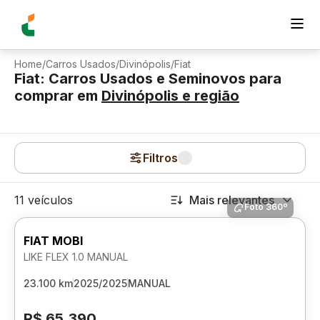
Home
/
Carros Usados
/
Divinópolis
/
Fiat
Fiat: Carros Usados e Seminovos para
comprar
em
Divinópolis
e região
Filtros
11 veículos
Mais relevantes
Foto 360º
FIAT MOBI
LIKE FLEX 1.0 MANUAL
23.100 km
2025/2025
MANUAL
R$ 65.390