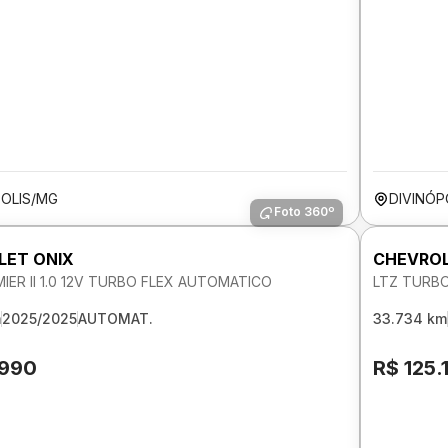
POLIS/MG
DIVINÓP
Foto 360º
LET ONIX
CHEVRO
IER II 1.0 12V TURBO FLEX AUTOMATICO
LTZ TURBO
m
2025/2025
AUTOMAT.
33.734 km
.990
R$ 125.