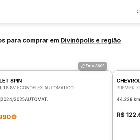
C
os para comprar
em
Divinópolis
e região
Foto 360º
ET SPIN
CHEVROL
7L 1.8 8V ECONOFLEX AUTOMATICO
PREMIER 7
m
2024/2025
AUTOMAT.
44.228 km
R$ 122
.990