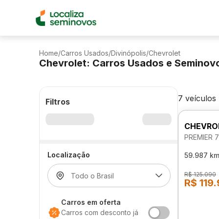
Home
/
Carros Usados
/
Divinópolis
/
Chevrolet
Chevrolet: Carros Usados e Seminov
7 veículos
Filtros
CHEVROL
PREMIER 
Localização
59.987 k
R$ 125.090
R$ 119
Carros em oferta
Carros com desconto já