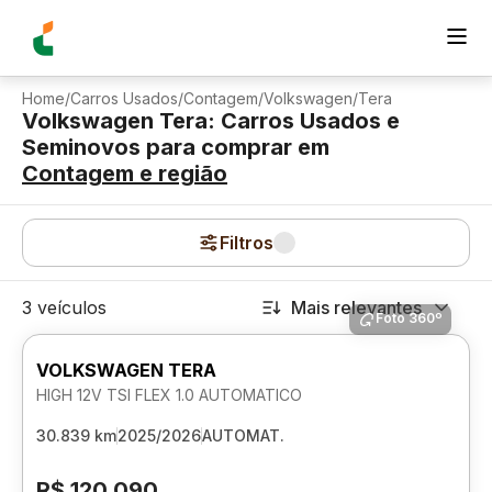
Home
/
Carros Usados
/
Contagem
/
Volkswagen
/
Tera
Volkswagen Tera: Carros Usados e
Seminovos para comprar
em
Contagem
e região
Filtros
3 veículos
Mais relevantes
Foto 360º
VOLKSWAGEN TERA
HIGH 12V TSI FLEX 1.0 AUTOMATICO
30.839 km
2025/2026
AUTOMAT.
R$ 120.090