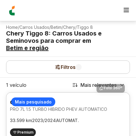
Home
/
Carros Usados
/
Betim
/
Chery
/
Tiggo 8
Chery Tiggo 8: Carros Usados e
Seminovos para comprar
em
Betim
e região
Filtros
1 veículo
Mais relevantes
Foto 360º
CHERY TIGGO 8
Mais pesquisado
PRO 7L 1.5 TURBO HIBRIDO PHEV AUTOMATICO
33.599 km
2023/2024
AUTOMAT.
Premium