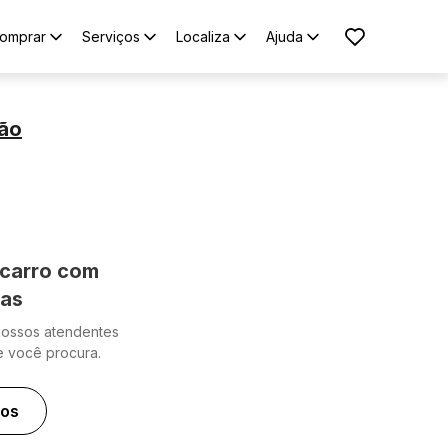
omprar
Serviços
Localiza
Ajuda
ião
carro com
cas
nossos atendentes
e você procura.
ros