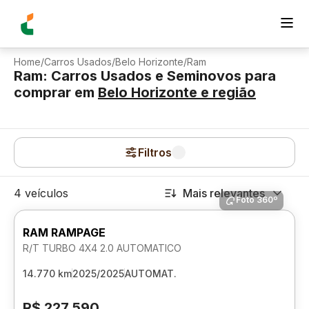
Home
/
Carros Usados
/
Belo Horizonte
/
Ram
Ram: Carros Usados e Seminovos para
comprar
em
Belo Horizonte
e região
Filtros
4 veículos
Mais relevantes
Foto 360º
RAM RAMPAGE
R/T TURBO 4X4 2.0 AUTOMATICO
14.770 km
2025/2025
AUTOMAT.
R$ 227.590