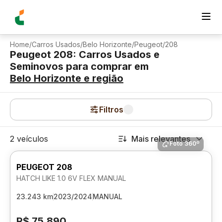
Home
/
Carros Usados
/
Belo Horizonte
/
Peugeot
/
208
Peugeot 208: Carros Usados e
Seminovos para comprar
em
Belo Horizonte
e região
Filtros
2 veículos
Mais relevantes
Foto 360º
PEUGEOT 208
HATCH LIKE 1.0 6V FLEX MANUAL
23.243 km
2023/2024
MANUAL
R$ 75.890