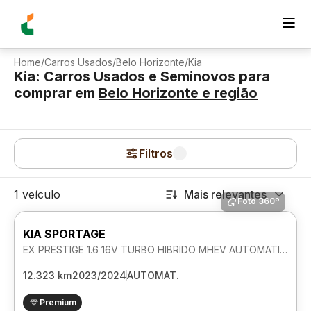
Home
/
Carros Usados
/
Belo Horizonte
/
Kia
Kia: Carros Usados e Seminovos para
comprar
em
Belo Horizonte
e região
Filtros
1 veículo
Mais relevantes
Foto 360º
KIA SPORTAGE
EX PRESTIGE 1.6 16V TURBO HIBRIDO MHEV AUTOMATICO
12.323 km
2023/2024
AUTOMAT.
Premium