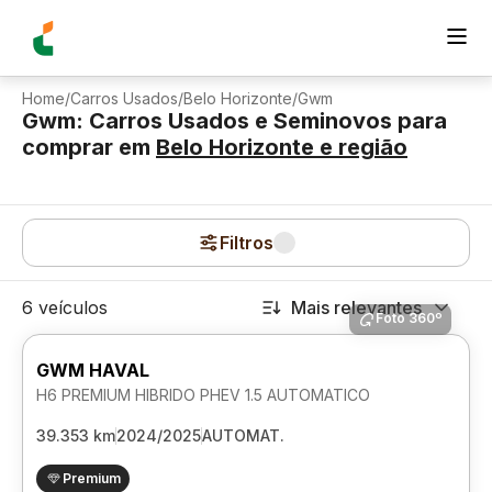
Home
/
Carros Usados
/
Belo Horizonte
/
Gwm
Gwm: Carros Usados e Seminovos para
comprar
em
Belo Horizonte
e região
Filtros
6 veículos
Mais relevantes
Foto 360º
GWM HAVAL
H6 PREMIUM HIBRIDO PHEV 1.5 AUTOMATICO
39.353 km
2024/2025
AUTOMAT.
Premium