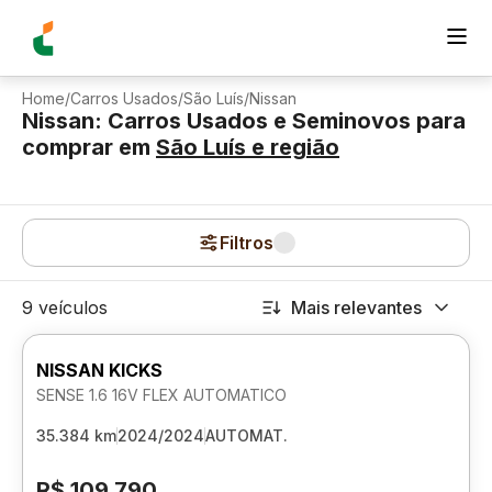
Home
/
Carros Usados
/
São Luís
/
Nissan
Nissan: Carros Usados e Seminovos para
comprar
em
São Luís
e região
Filtros
9 veículos
Mais relevantes
NISSAN KICKS
SENSE 1.6 16V FLEX AUTOMATICO
35.384 km
2024/2024
AUTOMAT.
R$ 109.790