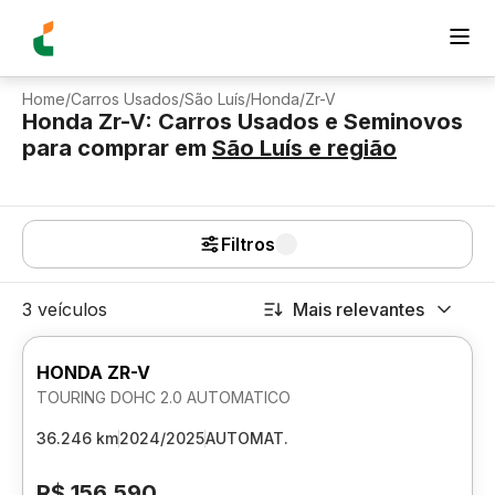
Home
/
Carros Usados
/
São Luís
/
Honda
/
Zr-V
Honda Zr-V: Carros Usados e Seminovos
para comprar
em
São Luís
e região
Filtros
3 veículos
Mais relevantes
HONDA ZR-V
TOURING DOHC 2.0 AUTOMATICO
36.246 km
2024/2025
AUTOMAT.
R$ 156.590