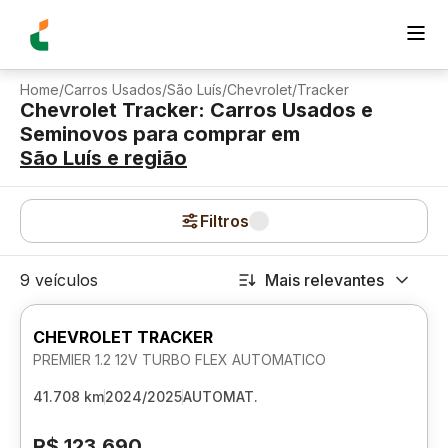
Home
/
Carros Usados
/
São Luís
/
Chevrolet
/
Tracker
Chevrolet Tracker: Carros Usados e
Seminovos para comprar
em
São Luís
e região
Filtros
9 veículos
Mais relevantes
CHEVROLET TRACKER
PREMIER 1.2 12V TURBO FLEX AUTOMATICO
41.708 km
2024/2025
AUTOMAT.
R$ 123.690