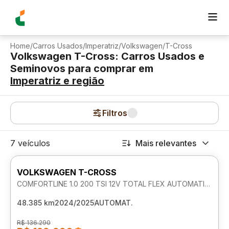
Home
/
Carros Usados
/
Imperatriz
/
Volkswagen
/
T-Cross
Volkswagen T-Cross: Carros Usados e
Seminovos para comprar
em
Imperatriz
e região
Filtros
7 veículos
Mais relevantes
VOLKSWAGEN T-CROSS
COMFORTLINE 1.0 200 TSI 12V TOTAL FLEX AUTOMATICO
48.385 km
2024/2025
AUTOMAT.
R$ 136.290