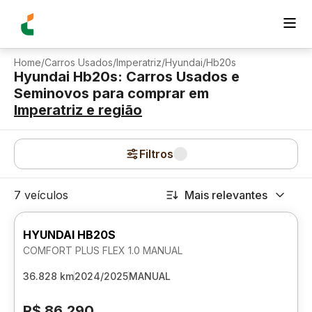
Home
/
Carros Usados
/
Imperatriz
/
Hyundai
/
Hb20s
Hyundai Hb20s: Carros Usados e
Seminovos para comprar
em
Imperatriz
e região
Filtros
7 veículos
Mais relevantes
HYUNDAI HB20S
COMFORT PLUS FLEX 1.0 MANUAL
36.828 km
2024/2025
MANUAL
R$ 86.290