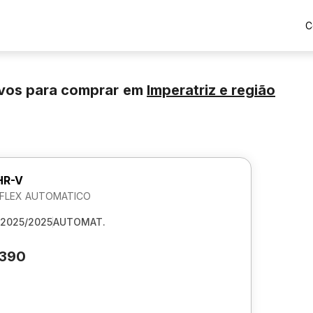
C
vos para comprar
em
Imperatriz
e região
HR-V
V FLEX AUTOMATICO
2025/2025
AUTOMAT.
.390