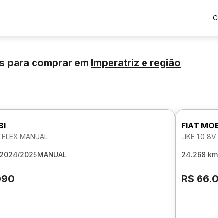
C
os para comprar
em
Imperatriz
e região
BI
FIAT MOB
8V FLEX MANUAL
LIKE 1.0 8
2024/2025
MANUAL
24.268 km
090
R$ 66.