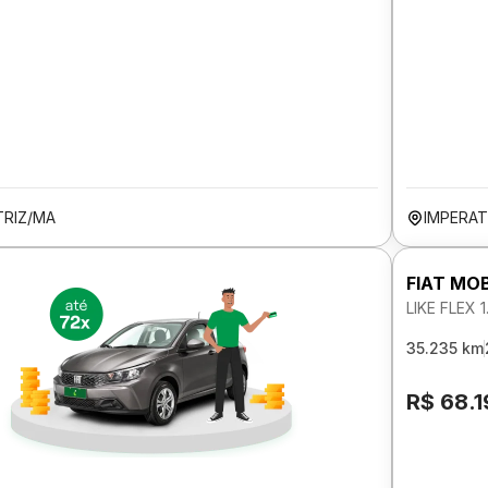
TRIZ/MA
IMPERAT
FIAT MOB
LIKE FLEX 
35.235 km
R$ 68.