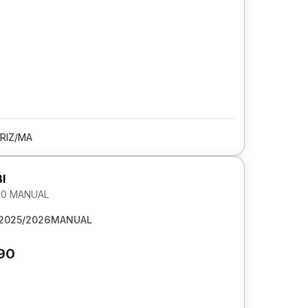
RIZ/MA
I
1.0 MANUAL
2025/2026
MANUAL
190