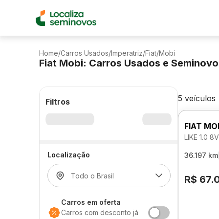
Home
/
Carros Usados
/
Imperatriz
/
Fiat
/
Mobi
Fiat Mobi: Carros Usados e Seminov
5 veículos
Filtros
FIAT MO
LIKE 1.0 
Localização
36.197 km
R$ 67.
Carros em oferta
Carros com desconto já