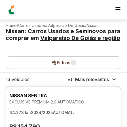
Home
/
Carros Usados
/
Valparaíso De Goiás
/
Nissan
Nissan: Carros Usados e Seminovos para
comprar
em
Valparaíso De Goiás
e região
Filtros
13 veículos
Mais relevantes
NISSAN SENTRA
EXCLUSIVE PREMIUM 2.0 AUTOMATICO
44.273 km
2024/2025
AUTOMAT.
R$ 154.790