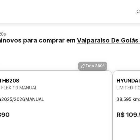
C
20s
minovos para comprar
em
Valparaíso De Goiás
s
Foto 360º
I HB20S
HYUNDAI
FLEX 1.0 MANUAL
LIMITED T
m
2025/2026
MANUAL
38.595 km
390
R$ 109