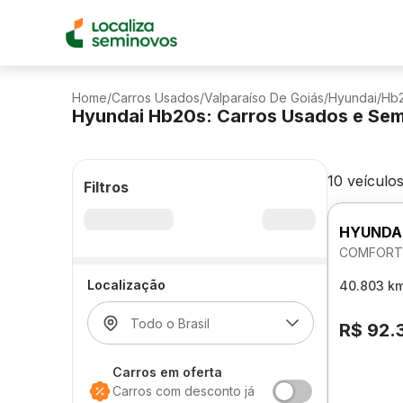
Home
/
Carros Usados
/
Valparaíso De Goiás
/
Hyundai
/
Hb
Hyundai Hb20s: Carros Usados e Se
10 veículo
Filtros
HYUNDA
COMFORT 
Localização
40.803 k
R$ 92.
Carros em oferta
Carros com desconto já