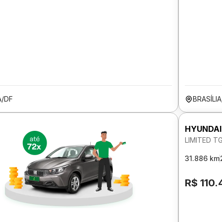
A/DF
BRASÍLIA
HYUNDAI
LIMITED T
31.886 km
R$ 110.