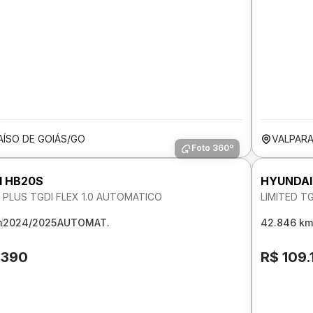
AÍSO DE GOIÁS/GO
VALPARA
Foto 360º
I HB20S
HYUNDAI
PLUS TGDI FLEX 1.0 AUTOMATICO
LIMITED T
m
2024/2025
AUTOMAT.
42.846 km
.390
R$ 109.