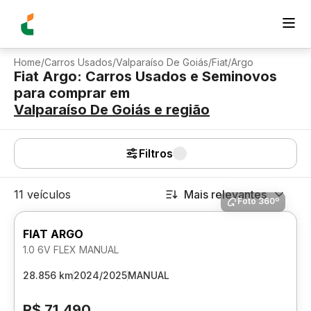
Home
/
Carros Usados
/
Valparaíso De Goiás
/
Fiat
/
Argo
Fiat Argo: Carros Usados e Seminovos
para comprar
em
Valparaíso De Goiás
e região
Filtros
11 veículos
Mais relevantes
Foto 360º
FIAT ARGO
1.0 6V FLEX MANUAL
28.856 km
2024/2025
MANUAL
R$ 71.490