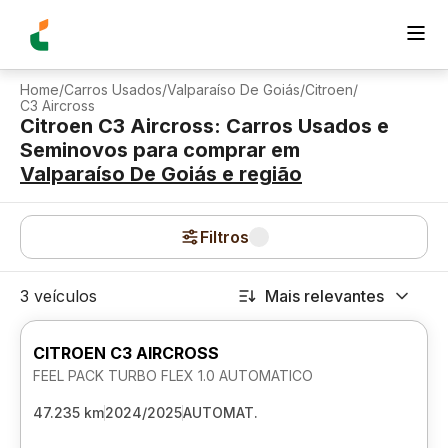
Home
/
Carros Usados
/
Valparaíso De Goiás
/
Citroen
/
C3 Aircross
Citroen C3 Aircross: Carros Usados e
Seminovos para comprar
em
Valparaíso De Goiás
e região
Filtros
3 veículos
Mais relevantes
CITROEN C3 AIRCROSS
FEEL PACK TURBO FLEX 1.0 AUTOMATICO
47.235 km
2024/2025
AUTOMAT.